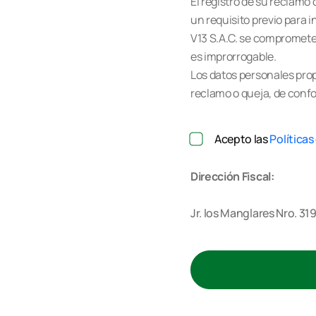
El registro de su reclamo
un requisito previo para 
V13 S.A.C. se compromete 
es improrrogable.
Los datos personales prop
reclamo o queja, de conf
Acepto las
Políticas
Dirección Fiscal:
Jr. los Manglares Nro. 31