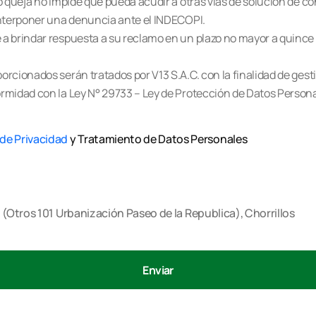
 o queja no impide que pueda acudir a otras vías de solución de co
interponer una denuncia ante el INDECOPI.
a brindar respuesta a su reclamo en un plazo no mayor a quince (1
orcionados serán tratados por V13 S.A.C. con la finalidad de gest
ormidad con la Ley N° 29733 – Ley de Protección de Datos Person
 de Privacidad
y Tratamiento de Datos Personales
9 (Otros 101 Urbanización Paseo de la Republica), Chorrillos
Enviar