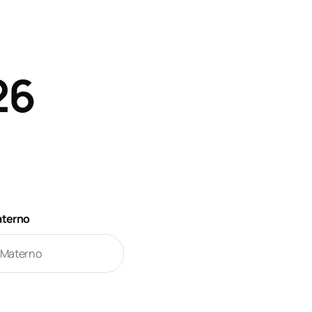
26
aterno