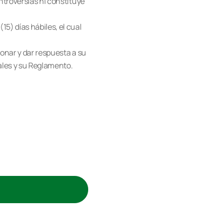
ntroversias ni constituye
5) días hábiles, el cual
ionar y dar respuesta a su
ales y su Reglamento.