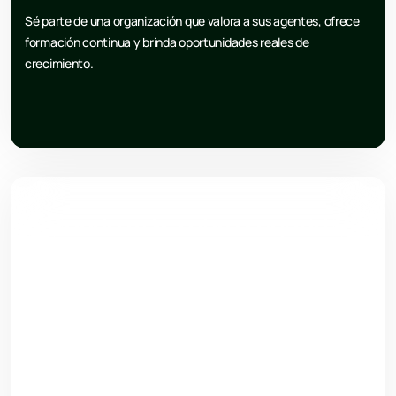
Sé parte de una organización que valora a sus agentes, ofrece
formación continua y brinda oportunidades reales de
crecimiento.
Aprende más sobre seguridad
Encuentra artículos, consejos, novedades y análisis sobre
prevención, tecnología y mejores prácticas en seguridad
empresarial.
Ir al blog