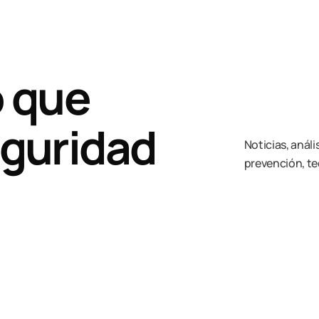
 que
eguridad
Noticias, anál
prevención, te