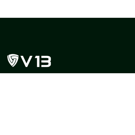
Protegiendo lo que más valoran las empresas peruanas
desde hace más de 25 años.
Sobre V13
Soluciones
Nosotros
Seguridad y Vigilanci