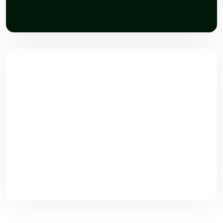
Aprende más sobre seguridad
Encuentra artículos, consejos, novedades y análisis sobre
prevención, tecnología y mejores prácticas en seguridad
empresarial.
Ir al blog