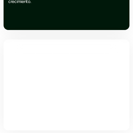
crecimiento.
Aprende más sobre seguridad
Encuentra artículos, consejos, novedades y análisis sobre
prevención, tecnología y mejores prácticas en seguridad
empresarial.
Ir al blog