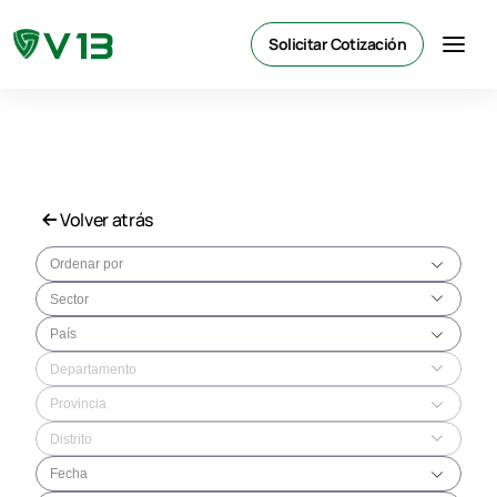
Solicitar Cotización
Volver atrás
Ordenar por
Sector
País
Departamento
Provincia
Distrito
Fecha